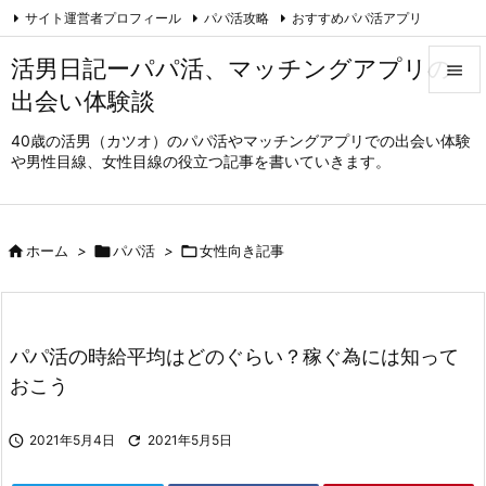
サイト運営者プロフィール
パパ活攻略
おすすめパパ活アプリ

ハッピーメール体験談
免責事項・規約
Feedly
RSS
活男日記ーパパ活、マッチングアプリの

出会い体験談

メニュ
40歳の活男（カツオ）のパパ活やマッチングアプリでの出会い体験
や男性目線、女性目線の役立つ記事を書いていきます。

サイド

前へ

ホーム
>

パパ活
>

女性向き記事

次へ

パパ活の時給平均はどのぐらい？稼ぐ為には知って
検索
おこう

2021年5月4日

2021年5月5日