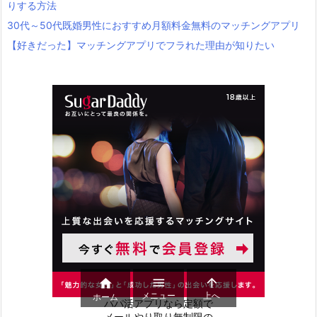
りする方法
30代～50代既婚男性におすすめ月額料金無料のマッチングアプリ
【好きだった】マッチングアプリでフラれた理由が知りたい



メニュー
上へ
ホーム
パパ活アプリなら定額で
メールやり取り無制限の