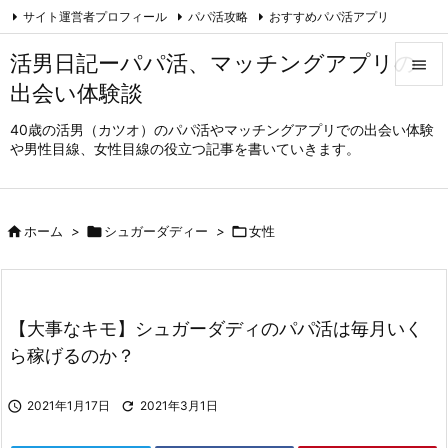
サイト運営者プロフィール
パパ活攻略
おすすめパパ活アプリ

ハッピーメール体験談
免責事項・規約
Feedly
RSS
活男日記ーパパ活、マッチングアプリの

出会い体験談

メニュ
40歳の活男（カツオ）のパパ活やマッチングアプリでの出会い体験
や男性目線、女性目線の役立つ記事を書いていきます。

サイド

前へ

ホーム
>

シュガーダディー
>

女性

次へ

【大事なキモ】シュガーダディのパパ活は毎月いく
検索
ら稼げるのか？

2021年1月17日

2021年3月1日