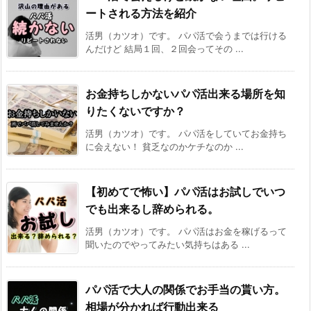
ートされる方法を紹介
活男（カツオ）です。 パパ活で会うまでは行ける
んだけど 結局１回、２回会ってその ...
お金持ちしかないパパ活出来る場所を知
りたくないですか？
活男（カツオ）です。 パパ活をしていてお金持ち
に会えない！ 貧乏なのかケチなのか ...
【初めてで怖い】パパ活はお試しでいつ
でも出来るし辞められる。
活男（カツオ）です。 パパ活はお金を稼げるって
聞いたのでやってみたい気持ちはある ...
パパ活で大人の関係でお手当の貰い方。
相場が分かれば行動出来る