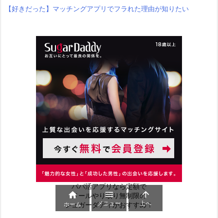
【好きだった】マッチングアプリでフラれた理由が知りたい
パパ活アプリなら定額で



メールやり取り無制限の
メニュー
上へ
ホーム
シュガーダディがおすすめ！