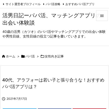
サイト運営者プロフィール
パパ活攻略
おすすめパパ活アプリ

ハッピーメール体験談
免責事項・規約
Feedly
RSS
活男日記ーパパ活、マッチングアプリの

出会い体験談

メニュ
40歳の活男（カツオ）のパパ活やマッチングアプリでの出会い体験
や男性目線、女性目線の役立つ記事を書いていきます。

サイド

前へ

ホーム
>

パパ活
>

女性向き記事

次へ

40代、アラフォーは若い子と張り合うな！おすすめ
検索
パパ活アプリは？

2021年7月17日