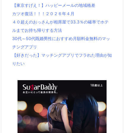
【東京すげえ！】ハッピーメールの地域格差
カツオ復活！！！２０２６年４月
４０超えのおっさんが相席屋で33.3％の確率でホテ
ルまでお持ち帰りする方法
30代～50代既婚男性におすすめ月額料金無料のマッ
チングアプリ
【好きだった】マッチングアプリでフラれた理由が知
りたい