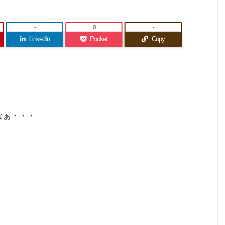
-
0
-
LinkedIn
Pocket
Copy
なぁ・・・
。