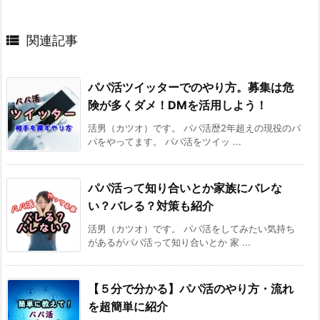

関連記事
パパ活ツイッターでのやり方。募集は危
険が多くダメ！DMを活用しよう！
活男（カツオ）です。 パパ活歴2年超えの現役のパ
パをやってます。 パパ活をツイッ ...
パパ活って知り合いとか家族にバレな
い？バレる？対策も紹介
活男（カツオ）です。 パパ活をしてみたい気持ち
があるがパパ活って知り合いとか 家 ...
【５分で分かる】パパ活のやり方・流れ
を超簡単に紹介