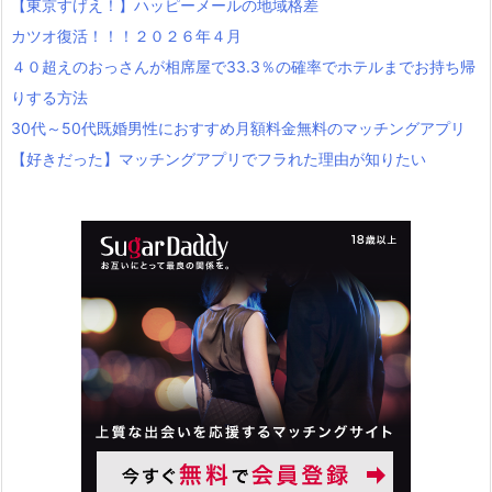
【東京すげえ！】ハッピーメールの地域格差
カツオ復活！！！２０２６年４月
４０超えのおっさんが相席屋で33.3％の確率でホテルまでお持ち帰
りする方法
30代～50代既婚男性におすすめ月額料金無料のマッチングアプリ
【好きだった】マッチングアプリでフラれた理由が知りたい