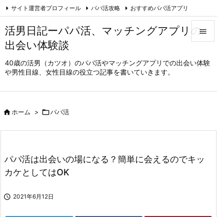
サイト運営者プロフィール
パパ活攻略
おすすめパパ活アプリ

ハッピーメール体験談
免責事項・規約
Feedly
RSS
活男日記ーパパ活、マッチングアプリの

出会い体験談

メニュ
40歳の活男（カツオ）のパパ活やマッチングアプリでの出会い体験
や男性目線、女性目線の役立つ記事を書いていきます。

サイド

前へ

ホーム
>

パパ活

次へ

パパ活は出会いの場になる？簡単に会えるのでキッ
検索
カケとしてはOK

2021年6月12日